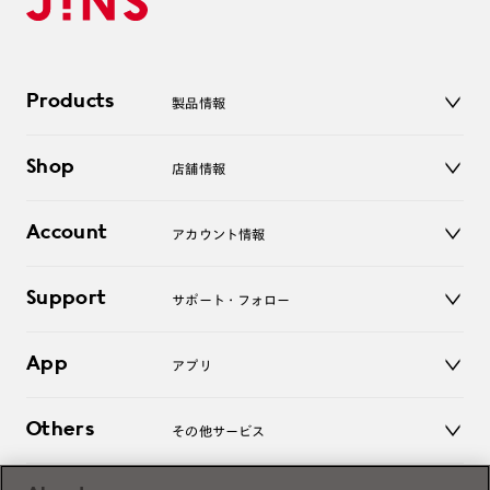
Products
製品情報
メガネ
Shop
店舗情報
サングラス
レンズ
店舗
コンタクトレンズ
Account
アカウント情報
オンラインショップ
老眼鏡
キッズ
マイページ／ログイン
Support
アクセサリー
サポート・フォロー
ログアウト
LINE公式アカウント
お知らせ
App
アプリ
よくあるご質問
ご利用ガイド
JINSアプリ
お問い合わせ
Others
その他サービス
3D WEB試着