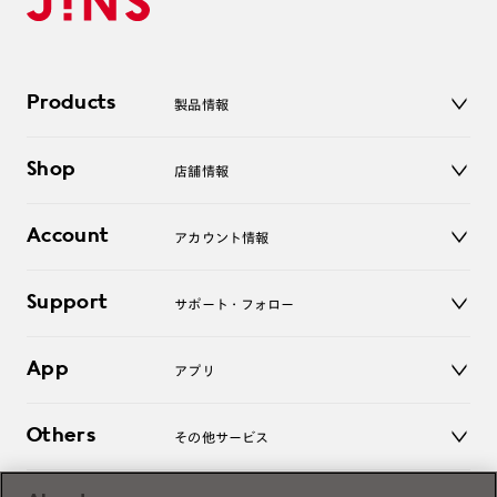
Products
製品情報
メガネ
Shop
店舗情報
サングラス
レンズ
店舗
コンタクトレンズ
Account
アカウント情報
オンラインショップ
老眼鏡
キッズ
マイページ／ログイン
Support
アクセサリー
サポート・フォロー
ログアウト
LINE公式アカウント
お知らせ
App
アプリ
よくあるご質問
ご利用ガイド
JINSアプリ
お問い合わせ
Others
その他サービス
3D WEB試着