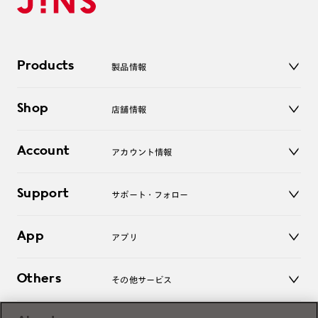
Products
製品情報
メガネ
Shop
店舗情報
サングラス
レンズ
店舗
コンタクトレンズ
Account
アカウント情報
オンラインショップ
老眼鏡
キッズ
マイページ／ログイン
Support
アクセサリー
サポート・フォロー
ログアウト
LINE公式アカウント
お知らせ
App
アプリ
よくあるご質問
ご利用ガイド
JINSアプリ
お問い合わせ
Others
その他サービス
3D WEB試着