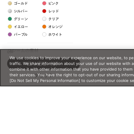
ゴールド
ピンク
シルバー
レッド
グリーン
クリア
イエロー
オレンジ
パープル
ホワイト
フレームの素材
0件
We use cookies to improve your experience on our website, to per
プラスチック系
traffic. We share information about your use of our website with 
絞り込む
（0）
combine it with other information that you have provided to them 
樹脂
their services. You have the right to opt-out of our sharing inform
リセット
[Do Not Sell My Personal Information] to customize your cookie s
アセテート
サスティナブル素材
セルロイド
金属系