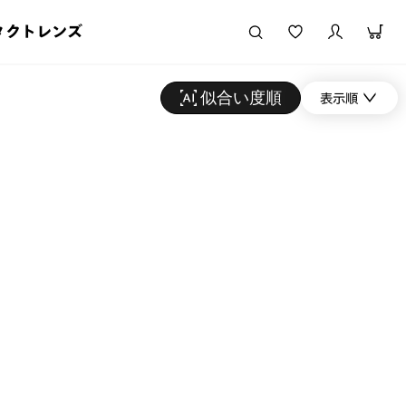
タクトレンズ
似合い度順
表示順