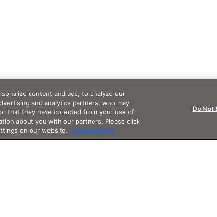
sonalize content and ads, to analyze our
advertising and analytics partners, who may
Do Not 
or that they have collected from your use of
ation about you with our partners. Please click
ettings on our website.
Cookie Policy