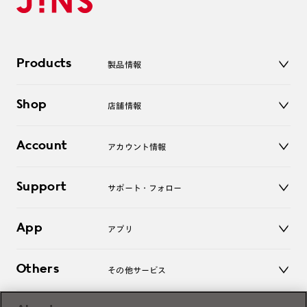
Products
製品情報
メガネ
Shop
店舗情報
サングラス
レンズ
店舗
コンタクトレンズ
Account
アカウント情報
オンラインショップ
老眼鏡
キッズ
マイページ／ログイン
Support
アクセサリー
サポート・フォロー
ログアウト
LINE公式アカウント
お知らせ
App
アプリ
よくあるご質問
ご利用ガイド
JINSアプリ
お問い合わせ
Others
その他サービス
3D WEB試着