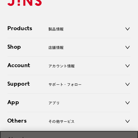
Products
製品情報
メガネ
Shop
店舗情報
サングラス
レンズ
店舗
コンタクトレンズ
Account
アカウント情報
オンラインショップ
老眼鏡
キッズ
マイページ／ログイン
Support
アクセサリー
サポート・フォロー
ログアウト
LINE公式アカウント
お知らせ
App
アプリ
よくあるご質問
ご利用ガイド
JINSアプリ
お問い合わせ
Others
その他サービス
3D WEB試着