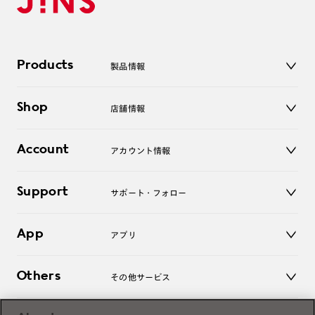
Products
製品情報
メガネ
Shop
店舗情報
サングラス
レンズ
店舗
コンタクトレンズ
Account
アカウント情報
オンラインショップ
老眼鏡
キッズ
マイページ／ログイン
Support
アクセサリー
サポート・フォロー
ログアウト
LINE公式アカウント
お知らせ
App
アプリ
よくあるご質問
ご利用ガイド
JINSアプリ
お問い合わせ
Others
その他サービス
3D WEB試着