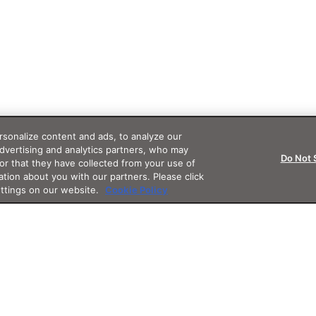
sonalize content and ads, to analyze our
advertising and analytics partners, who may
Do Not 
or that they have collected from your use of
ation about you with our partners. Please click
ettings on our website.
Cookie Policy