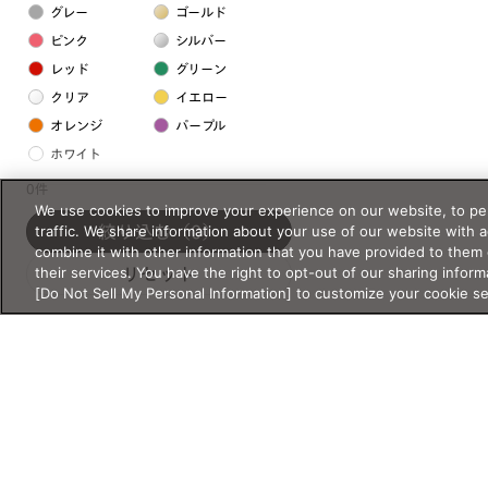
グレー
ゴールド
ピンク
シルバー
レッド
グリーン
クリア
イエロー
オレンジ
パープル
ホワイト
0件
We use cookies to improve your experience on our website, to per
フレームの素材
traffic. We share information about your use of our website with 
絞り込む
（0）
プラスチック系
combine it with other information that you have provided to them 
their services. You have the right to opt-out of our sharing inform
リセット
樹脂
[Do Not Sell My Personal Information] to customize your cookie s
アセテート
サスティナブル素材
セルロイド