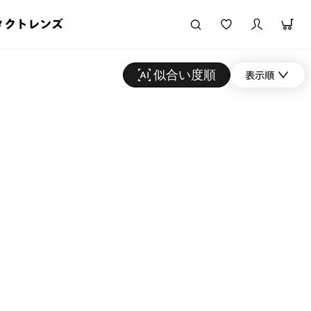
タクトレンズ
似合い度順
表示順