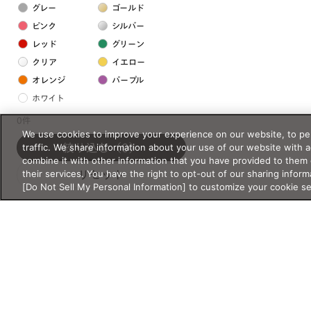
グレー
ゴールド
ピンク
シルバー
レッド
グリーン
クリア
イエロー
オレンジ
パープル
ホワイト
0件
We use cookies to improve your experience on our website, to per
フレームの素材
traffic. We share information about your use of our website with 
絞り込む
（0）
プラスチック系
combine it with other information that you have provided to them 
their services. You have the right to opt-out of our sharing inform
リセット
樹脂
[Do Not Sell My Personal Information] to customize your cookie s
アセテート
サスティナブル素材
セルロイド