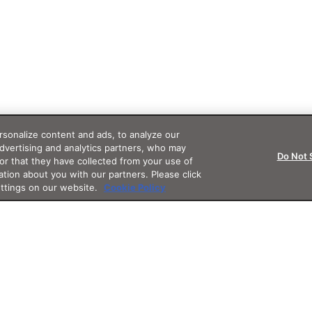
sonalize content and ads, to analyze our
advertising and analytics partners, who may
Do Not 
or that they have collected from your use of
ation about you with our partners. Please click
ettings on our website.
Cookie Policy