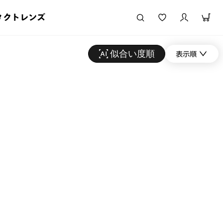
タクトレンズ
似合い度順
表示順