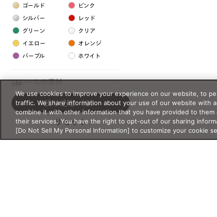
ゴールド
ピンク
シルバー
レッド
グリーン
クリア
イエロー
オレンジ
パープル
ホワイト
フレームの素材
0件
We use cookies to improve your experience on our website, to per
プラスチック系
traffic. We share information about your use of our website with 
絞り込む
（0）
combine it with other information that you have provided to them 
樹脂
their services. You have the right to opt-out of our sharing inform
リセット
[Do Not Sell My Personal Information] to customize your cookie s
アセテート
サスティナブル素材
セルロイド
金属系