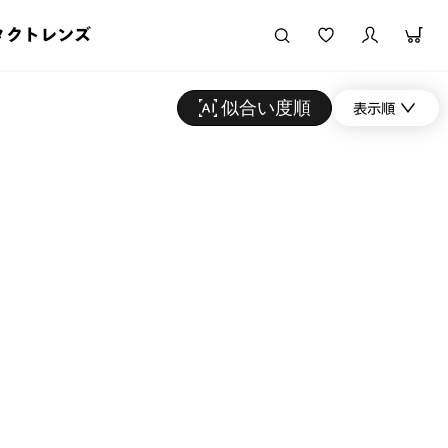
タクトレンズ
似合い度順
表示順