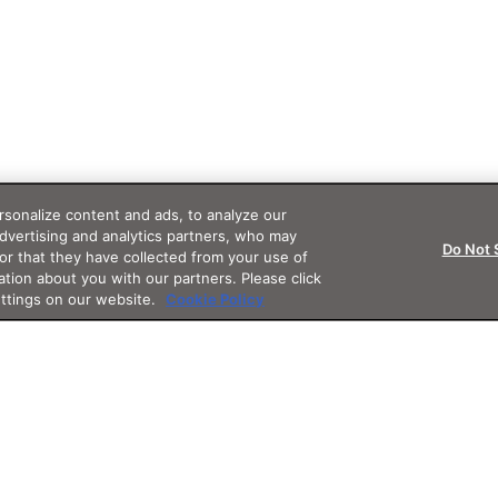
sonalize content and ads, to analyze our
advertising and analytics partners, who may
Do Not 
or that they have collected from your use of
ation about you with our partners. Please click
ettings on our website.
Cookie Policy