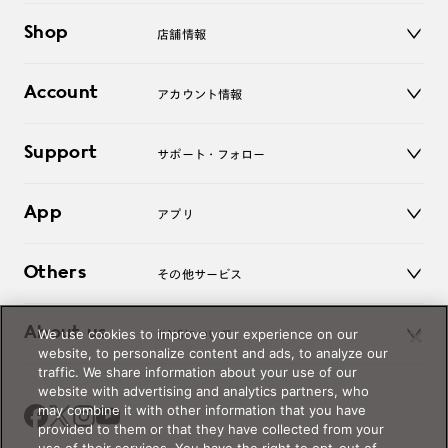
メガネ
Shop
店舗情報
サングラス
レンズ
店舗
コンタクトレンズ
Account
アカウント情報
オンラインショップ
老眼鏡
キッズ
マイページ／ログイン
Support
アクセサリー
サポート・フォロー
ログアウト
LINE公式アカウント
お知らせ
App
アプリ
よくあるご質問
ご利用ガイド
JINSアプリ
お問い合わせ
Others
その他サービス
3D WEB試着
About us
We use cookies to improve your experience on our
JINSについて
レンズ交換
website, to personalize content and ads, to analyze our
オンラインギフト
traffic. We share information about your use of our
Magnify Life
価格案内
website with advertising and analytics partners, who
会社概要
may combine it with other information that you have
採用情報
provided to them or that they have collected from your
法人のお客様