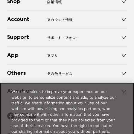
Shop
店舗情報
サングラス
レンズ
店舗
コンタクトレンズ
Account
アカウント情報
オンラインショップ
老眼鏡
キッズ
マイページ／ログイン
Support
アクセサリー
サポート・フォロー
ログアウト
LINE公式アカウント
お知らせ
App
アプリ
よくあるご質問
ご利用ガイド
JINSアプリ
お問い合わせ
Others
その他サービス
3D WEB試着
About us
We use cookies to improve your experience on our
JINSについて
レンズ交換
website, to personalize content and ads, to analyze our
オンラインギフト
traffic. We share information about your use of our
Magnify Life
価格案内
website with advertising and analytics partners, who
会社概要
may combine it with other information that you have
採用情報
provided to them or that they have collected from your
法人のお客様
use of their services. You have the right to opt-out of
our sharing information about you with our partners.
出店について