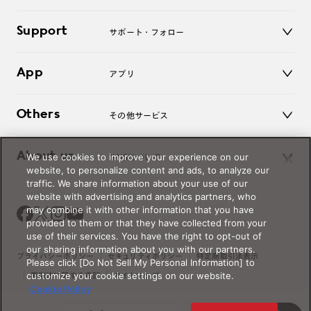
キッズ
マイページ／ログイン
Support
アクセサリー
サポート・フォロー
ログアウト
LINE公式アカウント
お知らせ
App
アプリ
よくあるご質問
ご利用ガイド
JINSアプリ
お問い合わせ
Others
その他サービス
3D WEB試着
About us
We use cookies to improve your experience on our
JINSについて
レンズ交換
website, to personalize content and ads, to analyze our
オンラインギフト
traffic. We share information about your use of our
Magnify Life
価格案内
website with advertising and analytics partners, who
会社概要
may combine it with other information that you have
採用情報
provided to them or that they have collected from your
法人のお客様
use of their services. You have the right to opt-out of
our sharing information about you with our partners.
出店について
プライバシーポリシー
セキュリティポリシー
特定商取引法表示
Please click [Do Not Sell My Personal Information] to
customize your cookie settings on our website.
薬機法に関する表記
サイトマップ
Cookie Policy