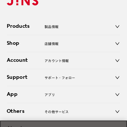
Products
製品情報
メガネ
Shop
店舗情報
サングラス
レンズ
店舗
コンタクトレンズ
Account
アカウント情報
オンラインショップ
老眼鏡
キッズ
マイページ／ログイン
Support
アクセサリー
サポート・フォロー
ログアウト
LINE公式アカウント
お知らせ
App
アプリ
よくあるご質問
ご利用ガイド
JINSアプリ
お問い合わせ
Others
その他サービス
3D WEB試着