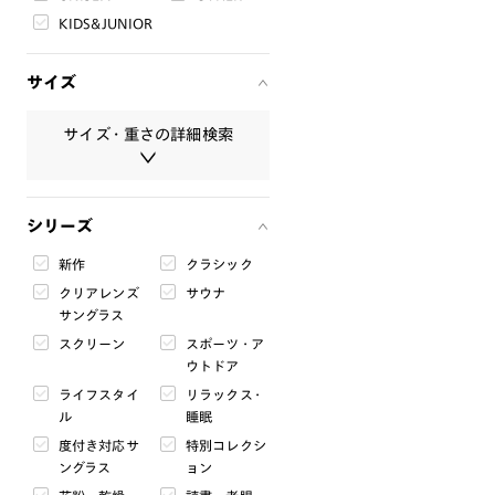
KIDS&JUNIOR
サイズ
サイズ・重さの詳細検索
サイズ・重さは必ず半角数字で入
シリーズ
力してください。
新作
クラシック
レンズ幅
クリアレンズ
サウナ
mm
〜
mm
サングラス
スクリーン
スポーツ・ア
ブリッジ幅
ウトドア
mm
〜
mm
ライフスタイ
リラックス・
ル
睡眠
テンプル
度付き対応サ
特別コレクシ
mm
〜
mm
ングラス
ョン