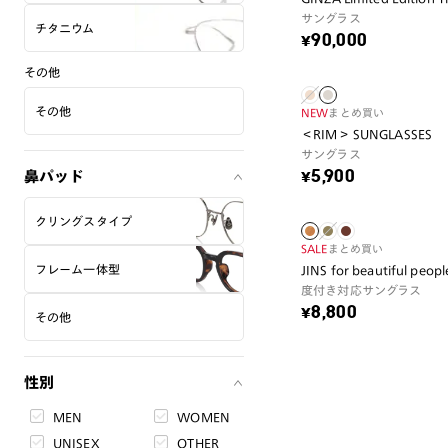
サングラス
チタニウム
¥90,000
その他
その他
NEW
まとめ買い
＜RIM＞ SUNGLASSES
サングラス
鼻パッド
¥5,900
クリングスタイプ
SALE
まとめ買い
フレーム一体型
JINS for beautiful peopl
度付き対応サングラス
¥8,800
その他
性別
MEN
WOMEN
UNISEX
OTHER