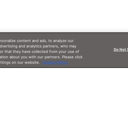
sonalize content and ads, to analyze our
advertising and analytics partners, who may
Do Not 
or that they have collected from your use of
ation about you with our partners. Please click
ettings on our website.
Cookie Policy