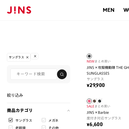
MEN
W
サングラス
NEW
まとめ買い
JINS×攻殻機動隊 THE GHOS
SUNGLASSES
サングラス
¥29,900
絞り込み
SALE
まとめ買い
商品カテゴリ
JINS×Barbie
度付き対応サングラス
サングラス
メガネ
¥6,600
老眼鏡
その他