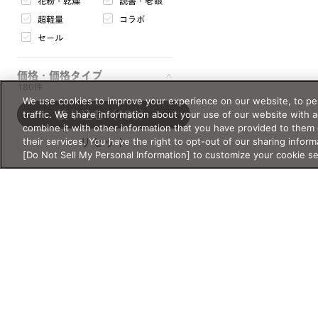
花粉・乾燥
読書・老眼
天地幅
超軽量
コラボ
mm
〜
mm
セール
サイズについて
価格・価格タイプ
180件
フレームの重さ
We use cookies to improve your experience on our website, to per
g
〜
g
traffic. We share information about your use of our website with 
絞り込む
（180）
combine it with other information that you have provided to them 
¥
〜¥
their services. You have the right to opt-out of our sharing inform
リセット
閉じる
[Do Not Sell My Personal Information] to customize your cookie s
通常価格
セール価格
表示オプション
バーチャル試着対応
オンライン限定
オンライン在庫あり
まとめ買い対象