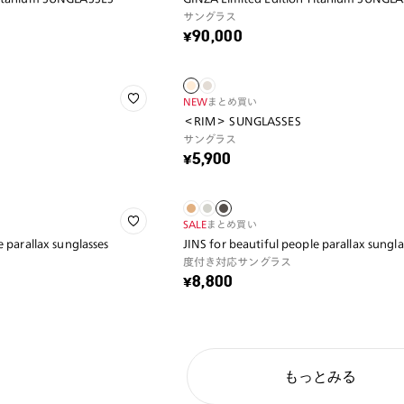
サングラス
¥90,000
NEW
まとめ買い
＜RIM＞ SUNGLASSES
サングラス
¥5,900
SALE
まとめ買い
e parallax sunglasses
JINS for beautiful people parallax sungla
度付き対応サングラス
¥8,800
もっとみる