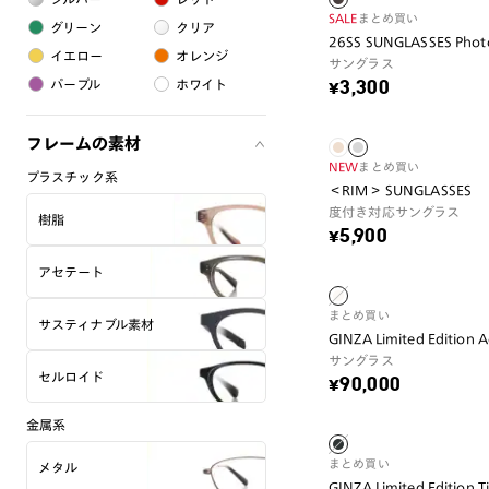
SALE
まとめ買い
グリーン
クリア
26SS SUNGLASSES Phot
イエロー
オレンジ
サングラス
パープル
ホワイト
¥3,300
フレームの素材
NEW
まとめ買い
プラスチック系
＜RIM＞ SUNGLASSES
度付き対応サングラス
樹脂
¥5,900
アセテート
まとめ買い
サスティナブル素材
GINZA Limited Edition 
サングラス
セルロイド
¥90,000
金属系
まとめ買い
メタル
GINZA Limited Edition 