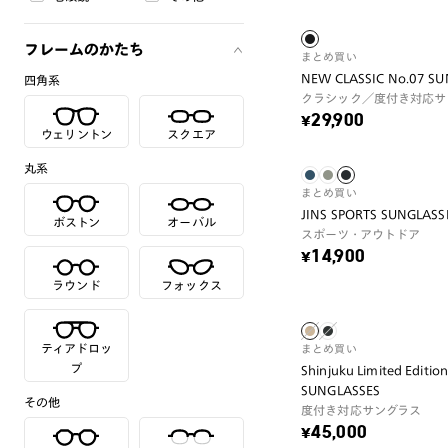
フレームのかたち
まとめ買い
NEW CLASSIC No.07 S
四角系
クラシック／度付き対応サ
¥29,900
ウェリントン
スクエア
丸系
まとめ買い
JINS SPORTS SUNGLASSE
ボストン
オーバル
スポーツ・アウトドア
¥14,900
ラウンド
フォックス
ティアドロッ
まとめ買い
プ
Shinjuku Limited Editio
SUNGLASSES
その他
度付き対応サングラス
¥45,000