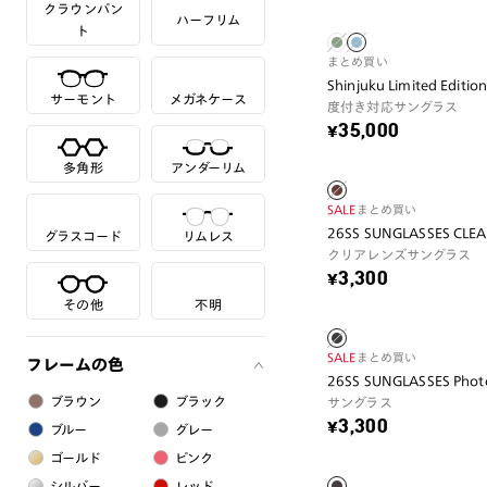
クラウンパン
ハーフリム
ト
まとめ買い
Shinjuku Limited Editi
サーモント
メガネケース
度付き対応サングラス
¥35,000
多角形
アンダーリム
SALE
まとめ買い
26SS SUNGLASSES CLE
グラスコード
リムレス
クリアレンズサングラス
¥3,300
その他
不明
SALE
まとめ買い
フレームの色
26SS SUNGLASSES Phot
ブラウン
ブラック
サングラス
¥3,300
ブルー
グレー
ゴールド
ピンク
シルバー
レッド