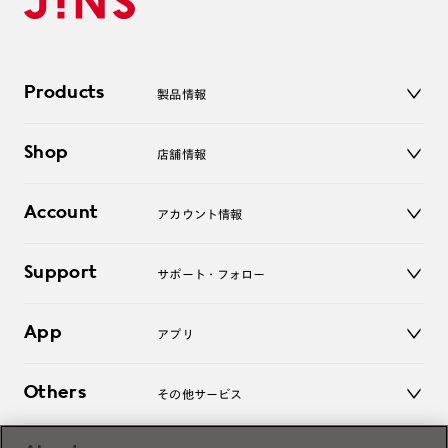
Products
製品情報
メガネ
Shop
店舗情報
サングラス
レンズ
店舗
コンタクトレンズ
Account
アカウント情報
オンラインショップ
老眼鏡
キッズ
マイページ／ログイン
Support
アクセサリー
サポート・フォロー
ログアウト
LINE公式アカウント
お知らせ
App
アプリ
よくあるご質問
ご利用ガイド
JINSアプリ
お問い合わせ
Others
その他サービス
3D WEB試着