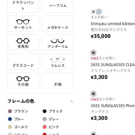
クラウンパン
ハーフリム
ト
まとめ買い
Shinjuku Limited Editi
サーモント
メガネケース
度付き対応サングラス
¥35,000
多角形
アンダーリム
SALE
まとめ買い
26SS SUNGLASSES CLE
グラスコード
リムレス
クリアレンズサングラス
¥3,300
その他
不明
SALE
まとめ買い
フレームの色
26SS SUNGLASSES Phot
ブラウン
ブラック
サングラス
¥3,300
ブルー
グレー
ゴールド
ピンク
シルバー
レッド