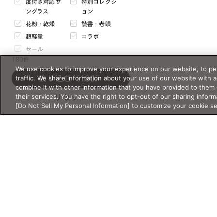
度付き対応サ
特別コレクシ
mm
〜
mm
ングラス
ョン
花粉・乾燥
読書・老眼
天地幅
超軽量
コラボ
mm
〜
mm
セール
180件
サイズについて
We use cookies to improve your experience on our website, to per
価格・価格タイプ
traffic. We share information about your use of our website with 
絞り込む
（180）
フレームの重さ
combine it with other information that you have provided to them 
their services. You have the right to opt-out of our sharing inform
リセット
g
〜
g
[Do Not Sell My Personal Information] to customize your cookie s
¥
〜¥
閉じる
通常価格
セール価格
表示オプション
バーチャル試着対応
オンライン限定