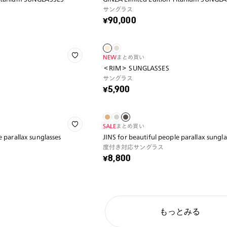
サングラス
¥90,000
NEW
まとめ買い
＜RIM＞ SUNGLASSES
サングラス
¥5,900
SALE
まとめ買い
e parallax sunglasses
JINS for beautiful people parallax sungla
度付き対応サングラス
¥8,800
もっとみる