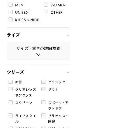
MEN
WOMEN
UNISEX
OTHER
KIDS&JUNIOR
サイズ
サイズ・重さの詳細検索
サイズ・重さは必ず半角数字で入
シリーズ
力してください。
新作
クラシック
レンズ幅
クリアレンズ
サウナ
mm
〜
mm
サングラス
スクリーン
スポーツ・ア
ブリッジ幅
ウトドア
mm
〜
mm
ライフスタイ
リラックス・
ル
睡眠
テンプル