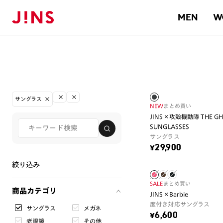
MEN
W
サングラス
NEW
まとめ買い
JINS×攻殻機動隊 THE GHOS
SUNGLASSES
サングラス
¥29,900
絞り込み
SALE
まとめ買い
商品カテゴリ
JINS×Barbie
度付き対応サングラス
サングラス
メガネ
¥6,600
老眼鏡
その他