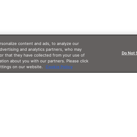
sonalize content and ads, to analyze our
advertising and analytics partners, who may
Do Not 
or that they have collected from your use of
ation about you with our partners. Please click
ettings on our website.
Cookie Policy