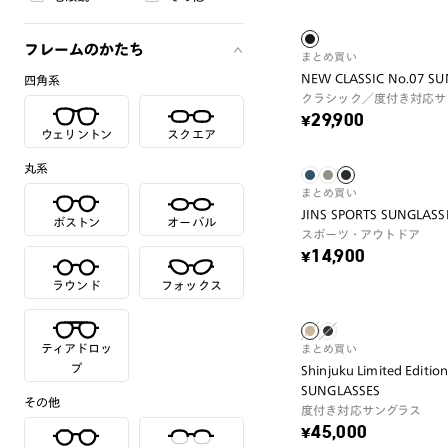
フレームのかたち
まとめ買い
NEW CLASSIC No.07 S
四角系
クラシック／度付き対応サ
¥29,900
ウェリントン
スクエア
丸系
まとめ買い
JINS SPORTS SUNGLASSE
ボストン
オーバル
スポーツ・アウトドア
¥14,900
ラウンド
フォックス
ティアドロッ
まとめ買い
プ
Shinjuku Limited Editio
SUNGLASSES
その他
度付き対応サングラス
¥45,000