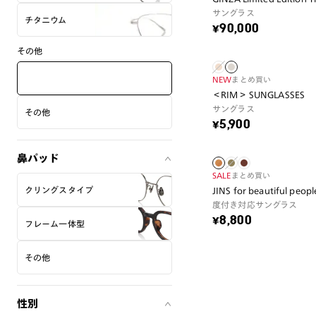
サングラス
チタニウム
¥90,000
その他
NEW
まとめ買い
＜RIM＞ SUNGLASSES
サングラス
その他
¥5,900
鼻パッド
SALE
まとめ買い
クリングスタイプ
JINS for beautiful peopl
度付き対応サングラス
¥8,800
フレーム一体型
その他
性別