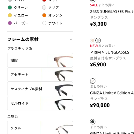
SALE
まとめ買い
グリーン
クリア
26SS SUNGLASSES Phot
イエロー
オレンジ
サングラス
パープル
ホワイト
¥3,300
フレームの素材
NEW
まとめ買い
プラスチック系
＜RIM＞ SUNGLASSES
度付き対応サングラス
樹脂
¥5,900
アセテート
まとめ買い
サスティナブル素材
GINZA Limited Edition 
サングラス
セルロイド
¥90,000
金属系
まとめ買い
メタル
GINZA Limited Edition 