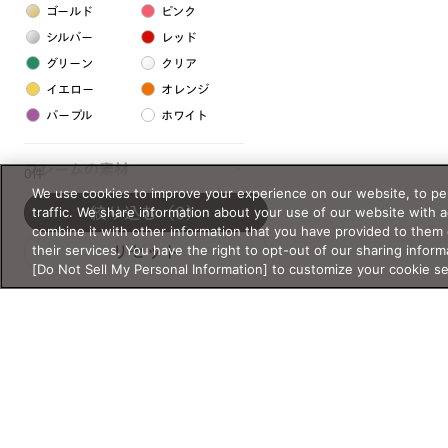
ゴールド
ピンク
シルバー
レッド
グリーン
クリア
イエロー
オレンジ
パープル
ホワイト
フレームの素材
0件
We use cookies to improve your experience on our website, to per
プラスチック系
traffic. We share information about your use of our website with 
絞り込む
（0）
combine it with other information that you have provided to them 
樹脂
their services. You have the right to opt-out of our sharing inform
リセット
[Do Not Sell My Personal Information] to customize your cookie s
アセテート
サスティナブル素材
セルロイド
金属系