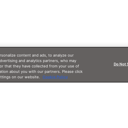
sonalize content and ads, to analyze our
advertising and analytics partners, who may
Do Not 
or that they have collected from your use of
ation about you with our partners. Please click
ettings on our website.
Cookie Policy