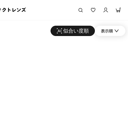
タクトレンズ
似合い度順
表示順