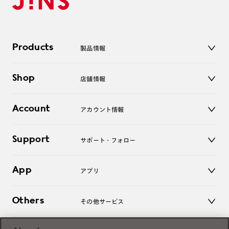
Products
製品情報
メガネ
Shop
店舗情報
サングラス
レンズ
店舗
コンタクトレンズ
Account
アカウント情報
オンラインショップ
老眼鏡
キッズ
マイページ／ログイン
Support
アクセサリー
サポート・フォロー
ログアウト
LINE公式アカウント
お知らせ
App
アプリ
よくあるご質問
ご利用ガイド
JINSアプリ
お問い合わせ
Others
その他サービス
3D WEB試着