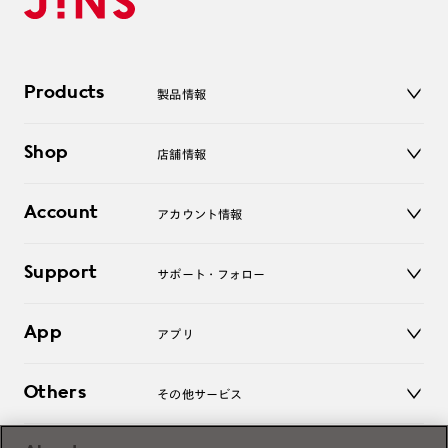
Products
製品情報
メガネ
Shop
店舗情報
サングラス
レンズ
店舗
コンタクトレンズ
Account
アカウント情報
オンラインショップ
老眼鏡
キッズ
マイページ／ログイン
Support
アクセサリー
サポート・フォロー
ログアウト
LINE公式アカウント
お知らせ
App
アプリ
よくあるご質問
ご利用ガイド
JINSアプリ
お問い合わせ
Others
その他サービス
3D WEB試着