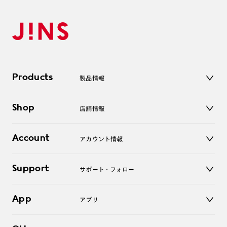
Products
製品情報
メガネ
Shop
店舗情報
サングラス
レンズ
店舗
コンタクトレンズ
Account
アカウント情報
オンラインショップ
老眼鏡
キッズ
マイページ／ログイン
Support
アクセサリー
サポート・フォロー
ログアウト
LINE公式アカウント
お知らせ
App
アプリ
よくあるご質問
ご利用ガイド
JINSアプリ
お問い合わせ