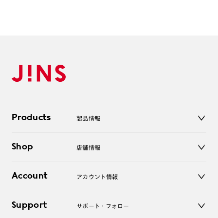
Products
製品情報
メガネ
Shop
店舗情報
サングラス
レンズ
店舗
コンタクトレンズ
Account
アカウント情報
オンラインショップ
老眼鏡
キッズ
マイページ／ログイン
Support
アクセサリー
サポート・フォロー
ログアウト