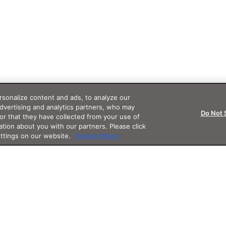
sonalize content and ads, to analyze our
advertising and analytics partners, who may
Do Not 
or that they have collected from your use of
ation about you with our partners. Please click
ettings on our website.
Cookie Policy