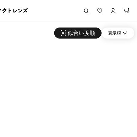
タクトレンズ
似合い度順
表示順