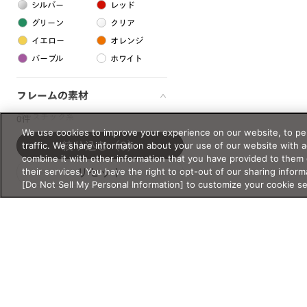
シルバー
レッド
グリーン
クリア
イエロー
オレンジ
パープル
ホワイト
フレームの素材
プラスチック系
0件
We use cookies to improve your experience on our website, to per
樹脂
traffic. We share information about your use of our website with 
絞り込む
（0）
combine it with other information that you have provided to them 
their services. You have the right to opt-out of our sharing inform
リセット
アセテート
[Do Not Sell My Personal Information] to customize your cookie s
サスティナブル素材
セルロイド
金属系
メタル