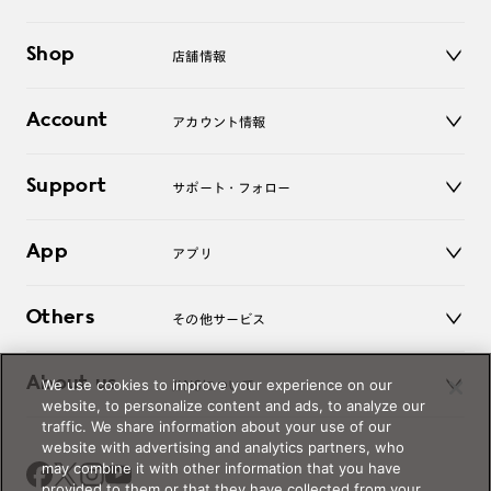
メガネ
Shop
店舗情報
サングラス
レンズ
店舗
コンタクトレンズ
Account
アカウント情報
オンラインショップ
老眼鏡
キッズ
マイページ／ログイン
Support
アクセサリー
サポート・フォロー
ログアウト
LINE公式アカウント
お知らせ
App
アプリ
よくあるご質問
ご利用ガイド
JINSアプリ
お問い合わせ
Others
その他サービス
3D WEB試着
About us
We use cookies to improve your experience on our
JINSについて
レンズ交換
website, to personalize content and ads, to analyze our
オンラインギフト
traffic. We share information about your use of our
Magnify Life
価格案内
website with advertising and analytics partners, who
会社概要
may combine it with other information that you have
採用情報
provided to them or that they have collected from your