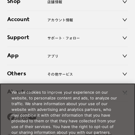
Shop
店舗情報
サングラス
レンズ
店舗
コンタクトレンズ
Account
アカウント情報
オンラインショップ
老眼鏡
キッズ
マイページ／ログイン
Support
アクセサリー
サポート・フォロー
ログアウト
LINE公式アカウント
お知らせ
App
アプリ
よくあるご質問
ご利用ガイド
JINSアプリ
お問い合わせ
Others
その他サービス
3D WEB試着
About us
We use cookies to improve your experience on our
JINSについて
レンズ交換
website, to personalize content and ads, to analyze our
オンラインギフト
traffic. We share information about your use of our
Magnify Life
価格案内
website with advertising and analytics partners, who
会社概要
may combine it with other information that you have
採用情報
provided to them or that they have collected from your
法人のお客様
use of their services. You have the right to opt-out of
our sharing information about you with our partners.
出店について