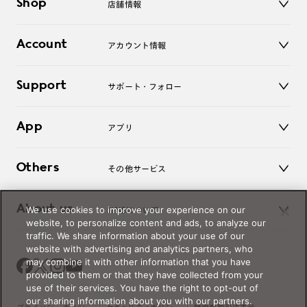
Shop
店舗情報
サングラス
レンズ
店舗
コンタクトレンズ
Account
アカウント情報
オンラインショップ
老眼鏡
キッズ
マイページ／ログイン
Support
アクセサリー
サポート・フォロー
ログアウト
LINE公式アカウント
お知らせ
App
アプリ
よくあるご質問
ご利用ガイド
JINSアプリ
お問い合わせ
Others
その他サービス
3D WEB試着
About us
We use cookies to improve your experience on our
JINSについて
レンズ交換
website, to personalize content and ads, to analyze our
オンラインギフト
traffic. We share information about your use of our
Magnify Life
価格案内
website with advertising and analytics partners, who
会社概要
may combine it with other information that you have
採用情報
provided to them or that they have collected from your
法人のお客様
use of their services. You have the right to opt-out of
our sharing information about you with our partners.
出店について