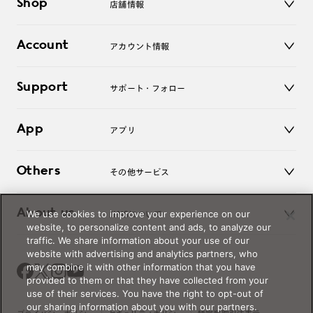
Shop
店舗情報
サングラス
レンズ
店舗
コンタクトレンズ
Account
アカウント情報
オンラインショップ
老眼鏡
キッズ
マイページ／ログイン
Support
アクセサリー
サポート・フォロー
ログアウト
LINE公式アカウント
お知らせ
App
アプリ
よくあるご質問
ご利用ガイド
JINSアプリ
お問い合わせ
Others
その他サービス
3D WEB試着
About us
We use cookies to improve your experience on our
JINSについて
レンズ交換
website, to personalize content and ads, to analyze our
オンラインギフト
traffic. We share information about your use of our
Magnify Life
価格案内
website with advertising and analytics partners, who
会社概要
may combine it with other information that you have
採用情報
provided to them or that they have collected from your
法人のお客様
use of their services. You have the right to opt-out of
our sharing information about you with our partners.
出店について