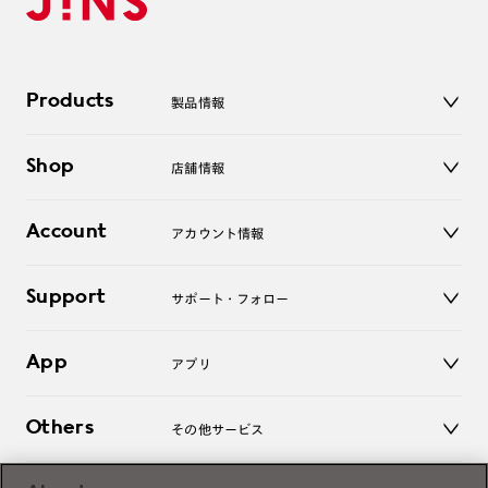
Products
製品情報
メガネ
Shop
店舗情報
サングラス
レンズ
店舗
コンタクトレンズ
Account
アカウント情報
オンラインショップ
老眼鏡
キッズ
マイページ／ログイン
Support
アクセサリー
サポート・フォロー
ログアウト
LINE公式アカウント
お知らせ
App
アプリ
よくあるご質問
ご利用ガイド
JINSアプリ
お問い合わせ
Others
その他サービス
3D WEB試着