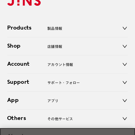
Products
製品情報
メガネ
Shop
店舗情報
サングラス
レンズ
店舗
コンタクトレンズ
Account
アカウント情報
オンラインショップ
老眼鏡
キッズ
マイページ／ログイン
Support
アクセサリー
サポート・フォロー
ログアウト
LINE公式アカウント
お知らせ
App
アプリ
よくあるご質問
ご利用ガイド
JINSアプリ
お問い合わせ
Others
その他サービス
3D WEB試着