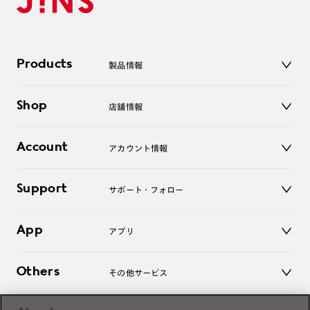
Products
製品情報
メガネ
Shop
店舗情報
サングラス
レンズ
店舗
コンタクトレンズ
Account
アカウント情報
オンラインショップ
老眼鏡
キッズ
マイページ／ログイン
Support
アクセサリー
サポート・フォロー
ログアウト
LINE公式アカウント
お知らせ
App
アプリ
よくあるご質問
ご利用ガイド
JINSアプリ
お問い合わせ
Others
その他サービス
3D WEB試着