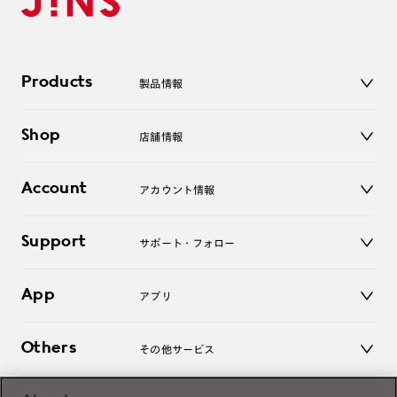
Products
製品情報
メガネ
Shop
店舗情報
サングラス
レンズ
店舗
コンタクトレンズ
Account
アカウント情報
オンラインショップ
老眼鏡
キッズ
マイページ／ログイン
Support
アクセサリー
サポート・フォロー
ログアウト
LINE公式アカウント
お知らせ
App
アプリ
よくあるご質問
ご利用ガイド
JINSアプリ
お問い合わせ
Others
その他サービス
3D WEB試着