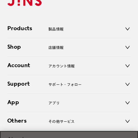
Products
製品情報
メガネ
Shop
店舗情報
サングラス
レンズ
店舗
コンタクトレンズ
Account
アカウント情報
オンラインショップ
老眼鏡
キッズ
マイページ／ログイン
Support
アクセサリー
サポート・フォロー
ログアウト
LINE公式アカウント
お知らせ
App
アプリ
よくあるご質問
ご利用ガイド
JINSアプリ
お問い合わせ
Others
その他サービス
3D WEB試着