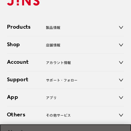
Products
製品情報
メガネ
Shop
店舗情報
サングラス
レンズ
店舗
コンタクトレンズ
Account
アカウント情報
オンラインショップ
老眼鏡
キッズ
マイページ／ログイン
Support
アクセサリー
サポート・フォロー
ログアウト
LINE公式アカウント
お知らせ
App
アプリ
よくあるご質問
ご利用ガイド
JINSアプリ
お問い合わせ
Others
その他サービス
3D WEB試着