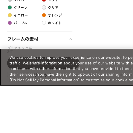
グリーン
クリア
イエロー
オレンジ
パープル
ホワイト
フレームの素材
プラスチック系
2件
We use cookies to improve your experience on our website, to per
樹脂
traffic. We share information about your use of our website with 
絞り込む
（2）
combine it with other information that you have provided to them 
their services. You have the right to opt-out of our sharing inform
アセテート
リセット
[Do Not Sell My Personal Information] to customize your cookie s
サスティナブル素材
セルロイド
金属系
メタル