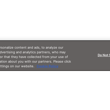
sonalize content and ads, to analyze our
advertising and analytics partners, who may
Do Not 
or that they have collected from your use of
ation about you with our partners. Please click
ettings on our website.
Cookie Policy