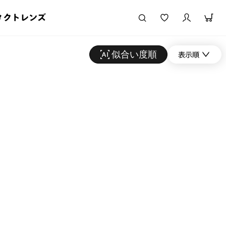
タクトレンズ
似合い度順
表示順