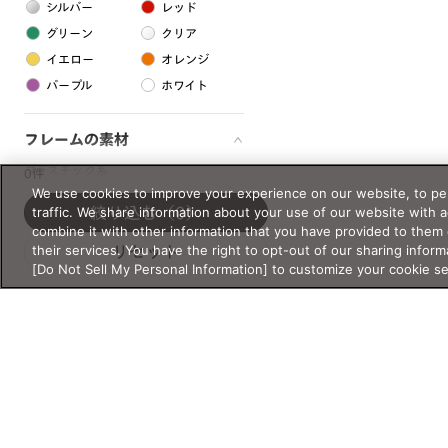
シルバー
レッド
グリーン
クリア
イエロー
オレンジ
パープル
ホワイト
フレームの素材
プラスチック系
0件
We use cookies to improve your experience on our website, to per
樹脂
traffic. We share information about your use of our website with 
絞り込む
（0）
combine it with other information that you have provided to them 
their services. You have the right to opt-out of our sharing inform
リセット
アセテート
[Do Not Sell My Personal Information] to customize your cookie s
サスティナブル素材
セルロイド
金属系
メタル