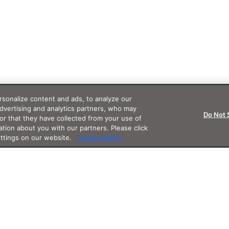
sonalize content and ads, to analyze our
advertising and analytics partners, who may
Do Not 
or that they have collected from your use of
ation about you with our partners. Please click
ettings on our website.
Cookie Policy