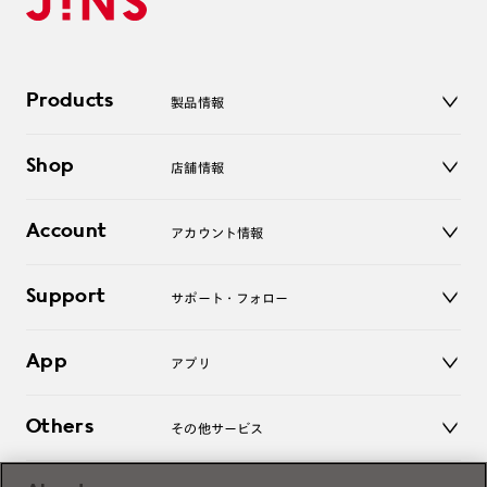
Products
製品情報
メガネ
Shop
店舗情報
サングラス
レンズ
店舗
コンタクトレンズ
Account
アカウント情報
オンラインショップ
老眼鏡
キッズ
マイページ／ログイン
Support
アクセサリー
サポート・フォロー
ログアウト
LINE公式アカウント
お知らせ
App
アプリ
よくあるご質問
ご利用ガイド
JINSアプリ
お問い合わせ
Others
その他サービス
3D WEB試着