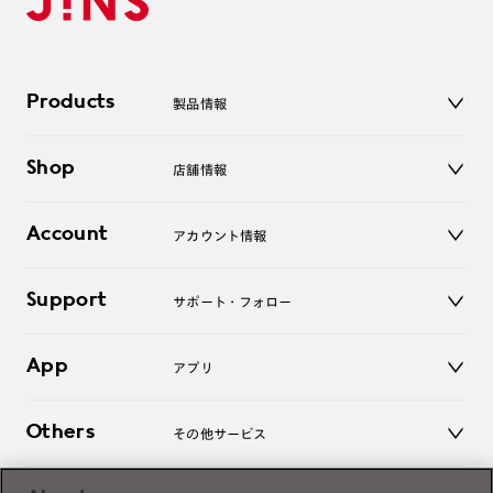
Products
製品情報
メガネ
Shop
店舗情報
サングラス
レンズ
店舗
コンタクトレンズ
Account
アカウント情報
オンラインショップ
老眼鏡
キッズ
マイページ／ログイン
Support
アクセサリー
サポート・フォロー
ログアウト
LINE公式アカウント
お知らせ
App
アプリ
よくあるご質問
ご利用ガイド
JINSアプリ
お問い合わせ
Others
その他サービス
3D WEB試着