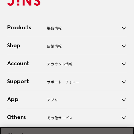
Products
製品情報
メガネ
Shop
店舗情報
サングラス
レンズ
店舗
コンタクトレンズ
Account
アカウント情報
オンラインショップ
老眼鏡
キッズ
マイページ／ログイン
Support
アクセサリー
サポート・フォロー
ログアウト
LINE公式アカウント
お知らせ
App
アプリ
よくあるご質問
ご利用ガイド
JINSアプリ
お問い合わせ
Others
その他サービス
3D WEB試着