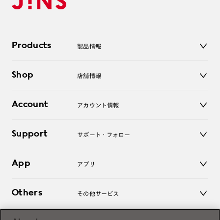
Products
製品情報
メガネ
Shop
店舗情報
サングラス
レンズ
店舗
コンタクトレンズ
Account
アカウント情報
オンラインショップ
老眼鏡
キッズ
マイページ／ログイン
Support
アクセサリー
サポート・フォロー
ログアウト
LINE公式アカウント
お知らせ
App
アプリ
よくあるご質問
ご利用ガイド
JINSアプリ
お問い合わせ
Others
その他サービス
3D WEB試着