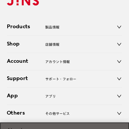
Products
製品情報
メガネ
Shop
店舗情報
サングラス
レンズ
店舗
コンタクトレンズ
Account
アカウント情報
オンラインショップ
老眼鏡
キッズ
マイページ／ログイン
Support
アクセサリー
サポート・フォロー
ログアウト
LINE公式アカウント
お知らせ
App
アプリ
よくあるご質問
ご利用ガイド
JINSアプリ
お問い合わせ
Others
その他サービス
3D WEB試着