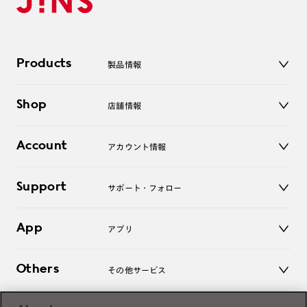
Products
製品情報
メガネ
Shop
店舗情報
サングラス
レンズ
店舗
コンタクトレンズ
Account
アカウント情報
オンラインショップ
老眼鏡
キッズ
マイページ／ログイン
Support
アクセサリー
サポート・フォロー
ログアウト
LINE公式アカウント
お知らせ
App
アプリ
よくあるご質問
ご利用ガイド
JINSアプリ
お問い合わせ
Others
その他サービス
3D WEB試着