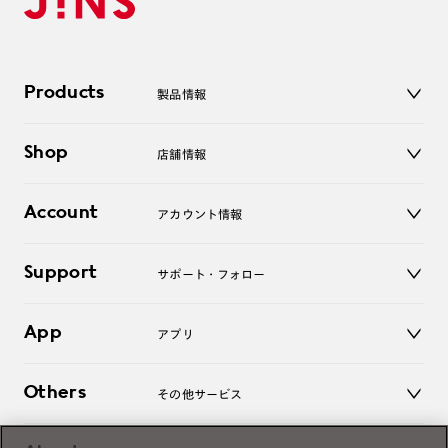
Products
製品情報
メガネ
Shop
店舗情報
サングラス
レンズ
店舗
コンタクトレンズ
Account
アカウント情報
オンラインショップ
老眼鏡
キッズ
マイページ／ログイン
Support
アクセサリー
サポート・フォロー
ログアウト
LINE公式アカウント
お知らせ
App
アプリ
よくあるご質問
ご利用ガイド
JINSアプリ
お問い合わせ
Others
その他サービス
3D WEB試着