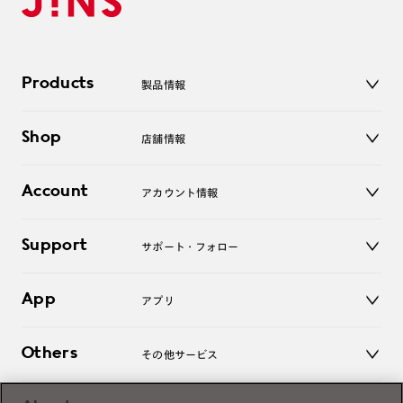
Products
製品情報
メガネ
Shop
店舗情報
サングラス
レンズ
店舗
コンタクトレンズ
Account
アカウント情報
オンラインショップ
老眼鏡
キッズ
マイページ／ログイン
Support
アクセサリー
サポート・フォロー
ログアウト
LINE公式アカウント
お知らせ
App
アプリ
よくあるご質問
ご利用ガイド
JINSアプリ
お問い合わせ
Others
その他サービス
3D WEB試着