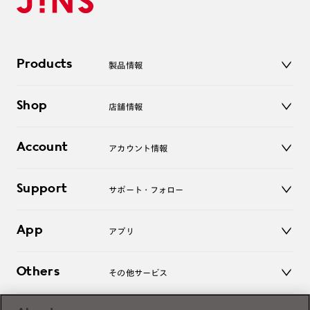
Products
製品情報
メガネ
Shop
店舗情報
サングラス
レンズ
店舗
コンタクトレンズ
Account
アカウント情報
オンラインショップ
老眼鏡
キッズ
マイページ／ログイン
Support
アクセサリー
サポート・フォロー
ログアウト
LINE公式アカウント
お知らせ
App
アプリ
よくあるご質問
ご利用ガイド
JINSアプリ
お問い合わせ
Others
その他サービス
3D WEB試着