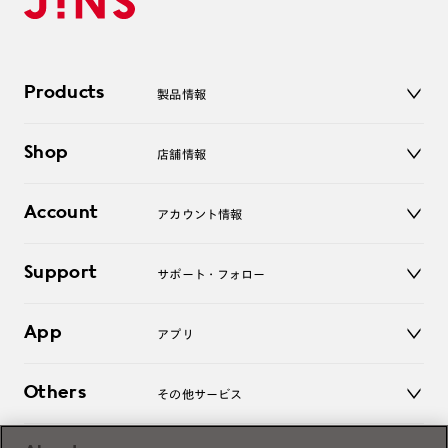
Products
製品情報
メガネ
Shop
店舗情報
サングラス
レンズ
店舗
コンタクトレンズ
Account
アカウント情報
オンラインショップ
老眼鏡
キッズ
マイページ／ログイン
Support
アクセサリー
サポート・フォロー
ログアウト
LINE公式アカウント
お知らせ
App
アプリ
よくあるご質問
ご利用ガイド
JINSアプリ
お問い合わせ
Others
その他サービス
3D WEB試着