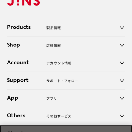
Products
製品情報
メガネ
Shop
店舗情報
サングラス
レンズ
店舗
コンタクトレンズ
Account
アカウント情報
オンラインショップ
老眼鏡
キッズ
マイページ／ログイン
Support
アクセサリー
サポート・フォロー
ログアウト
LINE公式アカウント
お知らせ
App
アプリ
よくあるご質問
ご利用ガイド
JINSアプリ
お問い合わせ
Others
その他サービス
3D WEB試着