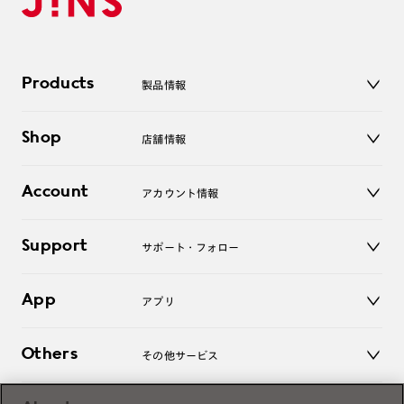
Products
製品情報
メガネ
Shop
店舗情報
サングラス
レンズ
店舗
コンタクトレンズ
Account
アカウント情報
オンラインショップ
老眼鏡
キッズ
マイページ／ログイン
Support
アクセサリー
サポート・フォロー
ログアウト
LINE公式アカウント
お知らせ
App
アプリ
よくあるご質問
ご利用ガイド
JINSアプリ
お問い合わせ
Others
その他サービス
3D WEB試着