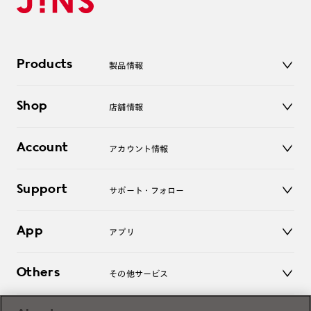
Products
製品情報
メガネ
Shop
店舗情報
サングラス
レンズ
店舗
コンタクトレンズ
Account
アカウント情報
オンラインショップ
老眼鏡
キッズ
マイページ／ログイン
Support
アクセサリー
サポート・フォロー
ログアウト
LINE公式アカウント
お知らせ
App
アプリ
よくあるご質問
ご利用ガイド
JINSアプリ
お問い合わせ
Others
その他サービス
3D WEB試着