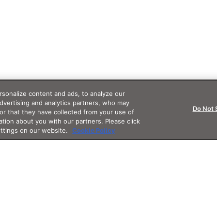
sonalize content and ads, to analyze our
advertising and analytics partners, who may
Do Not 
or that they have collected from your use of
ation about you with our partners. Please click
ettings on our website.
Cookie Policy