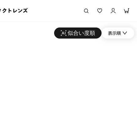
タクトレンズ
似合い度順
表示順