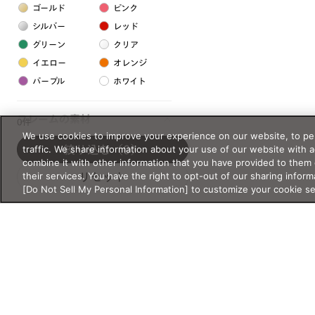
ゴールド
ピンク
シルバー
レッド
グリーン
クリア
イエロー
オレンジ
パープル
ホワイト
フレームの素材
0件
We use cookies to improve your experience on our website, to per
プラスチック系
traffic. We share information about your use of our website with 
絞り込む
（0）
combine it with other information that you have provided to them 
樹脂
their services. You have the right to opt-out of our sharing inform
リセット
[Do Not Sell My Personal Information] to customize your cookie s
アセテート
サスティナブル素材
セルロイド
金属系