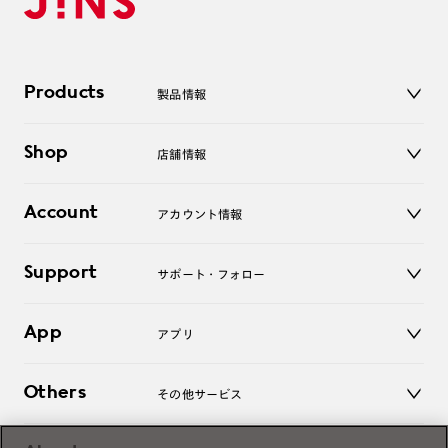
Products
製品情報
メガネ
Shop
店舗情報
サングラス
レンズ
店舗
コンタクトレンズ
Account
アカウント情報
オンラインショップ
老眼鏡
キッズ
マイページ／ログイン
Support
アクセサリー
サポート・フォロー
ログアウト
LINE公式アカウント
お知らせ
App
アプリ
よくあるご質問
ご利用ガイド
JINSアプリ
お問い合わせ
Others
その他サービス
3D WEB試着